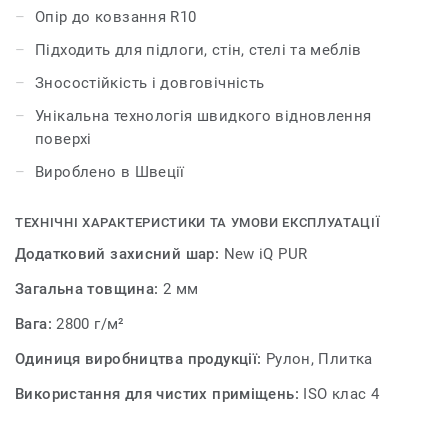
Tarkett. Щоб створити єдиний стиль в інтер’єрі, його
Опір до ковзання R10
можна поєднати з колекцією покриттів для стін
Підходить для підлоги, стін, стелі та меблів
Surface Wall.
Зносостійкість і довговічність
Покриття iQ Surface має товщину 2 мм, а його
Унікальна технологія швидкого відновлення
гомогенна структура гарантує тривалу експлуатацію і
поверхі
дозволяє зберегти привабливий зовнішній вигляд
протягом багатьох років.
Вироблено в Швеції
ТЕХНІЧНІ ХАРАКТЕРИСТИКИ ТА УМОВИ ЕКСПЛУАТАЦІЇ
Додатковий захисний шар:
New iQ PUR
Загальна товщина:
2 мм
Вага:
2800 г/м²
Одиниця виробництва продукції:
Рулон, Плитка
Використання для чистих приміщень:
ISO клас 4