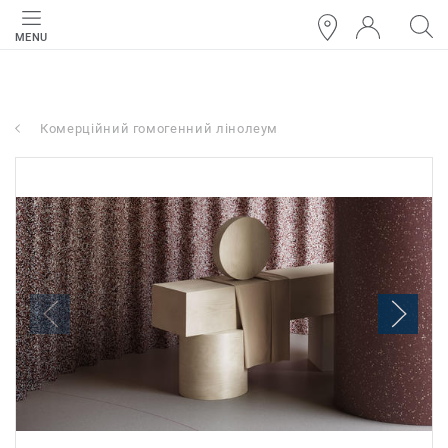
MENU
Комерційний гомогенний лінолеум