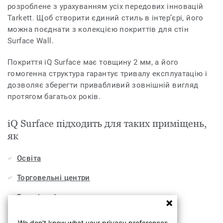
розроблене з урахуванням усіх передових інновацій
Tarkett. Щоб створити єдиний стиль в інтер’єрі, його
можна поєднати з колекцією покриттів для стін
Surface Wall.
Покриття iQ Surface має товщину 2 мм, а його
гомогенна структура гарантує тривалу експлуатацію і
дозволяє зберегти привабливий зовнішній вигляд
протягом багатьох років.
iQ Surface підходить для таких приміщень,
як
Освіта
Торговельні центри
Готелі, кафе та ресторани
Офіси
We don't know what your privacy preferences