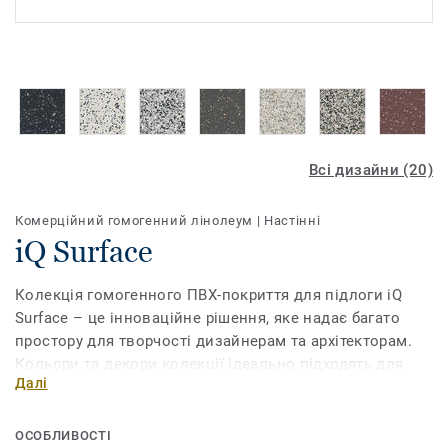
Всі дизайни (20)
Комерційний гомогенний лінолеум
|
Настінні
iQ Surface
Колекція гомогенного ПВХ-покриття для підлоги iQ
Surface – це інноваційне рішення, яке надає багато
простору для творчості дизайнерам та архітекторам.
Кольори та декори колекції ідеально підходять для
Далі
створення затишної гостинної атмосфери у крамницях,
барах, ресторанах і готелях. Покриття iQ Surface було
розроблене з урахуванням усіх передових інновацій
ОСОБЛИВОСТІ