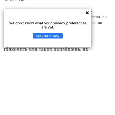
Surface Wall.
Покриття iQ Surface має товщину 2 мм, а його
гомогенна структура гарантує тривалу експлуатацію і
дозволяє зберегти привабливий зовнішній вигляд
We don't know what your privacy preferences
are yet.
протягом багатьох років.
Set your privacy
iQ Surface Surface DIMMED ACCENT
підходить для таких приміщень, як
Освіта
Торговельні центри
Готелі, кафе та ресторани
Офіси
Медицина