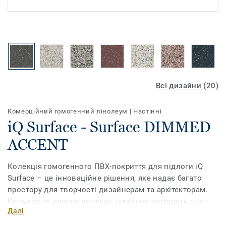
Всі дизайни (20)
Комерційний гомогенний лінолеум
|
Настінні
iQ Surface - Surface DIMMED
ACCENT
Колекція гомогенного ПВХ-покриття для підлоги iQ
Surface – це інноваційне рішення, яке надає багато
простору для творчості дизайнерам та архітекторам.
Кольори та декори колекції ідеально підходять для
Далі
створення затишної гостинної атмосфери у крамницях,
барах, ресторанах і готелях. Покриття iQ Surface було