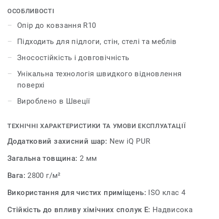
розроблене з урахуванням усіх передових інновацій
ОСОБЛИВОСТІ
Tarkett. Щоб створити єдиний стиль в інтер’єрі, його
Опір до ковзання R10
можна поєднати з колекцією покриттів для стін
Підходить для підлоги, стін, стелі та меблів
Surface Wall.
Зносостійкість і довговічність
Покриття iQ Surface має товщину 2 мм, а його
Унікальна технологія швидкого відновлення
гомогенна структура гарантує тривалу експлуатацію і
поверхі
дозволяє зберегти привабливий зовнішній вигляд
протягом багатьох років.
Вироблено в Швеції
ТЕХНІЧНІ ХАРАКТЕРИСТИКИ ТА УМОВИ ЕКСПЛУАТАЦІЇ
Додатковий захисний шар:
New iQ PUR
Загальна товщина:
2 мм
Вага:
2800 г/м²
Використання для чистих приміщень:
ISO клас 4
Стійкість до впливу хімічних сполук E:
Надвисока