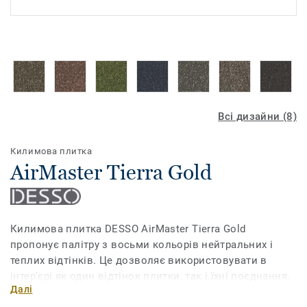
Всі дизайни (8)
Килимова плитка
AirMaster Tierra Gold
Килимова плитка DESSO AirMaster Tierra Gold
пропонує палітру з восьми кольорів нейтральних і
теплих відтінків. Це дозволяє використовувати в
інтер'єрі як один відтінок плитки, так і їхні поєднання.
Далі
DESSO AirMaster Tierra Gold гармонійно поєднується з