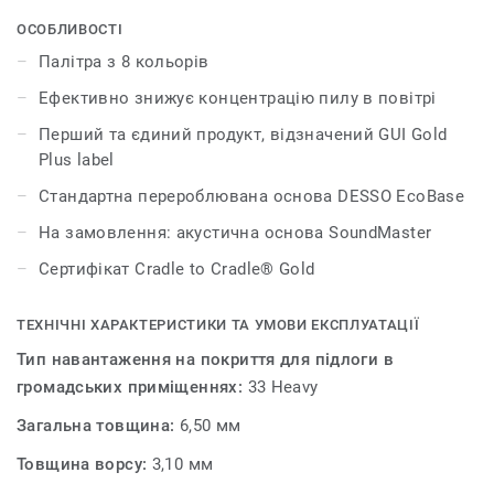
колекціями DESSO AirMaster Salina Gold та DESSO
AirMaster Nazca Gold.
ОСОБЛИВОСТІ
Палітра з 8 кольорів
Ефективно знижує концентрацію пилу в повітрі
Перший та єдиний продукт, відзначений GUI Gold
Plus label
Стандартна перероблювана основа DESSO EcoBase
На замовлення: акустична основа SoundMaster
Сертифікат Cradle to Cradle® Gold
ТЕХНІЧНІ ХАРАКТЕРИСТИКИ ТА УМОВИ ЕКСПЛУАТАЦІЇ
Тип навантаження на покриття для підлоги в
громадських приміщеннях:
33 Heavy
Загальна товщина:
6,50 мм
Товщина ворсу:
3,10 мм