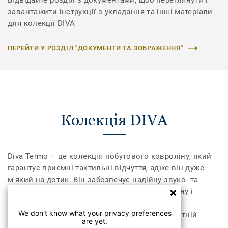
Відвідайте розділ з документами, щоб переглянути і
завантажити інструкції з укладання та інші матеріали
для колекції DIVA
ПЕРЕЙТИ У РОЗДІЛ "ДОКУМЕНТИ ТА ЗОБРАЖЕННЯ"
Колекція DIVA
Diva Termo – це колекція побутового ковроліну, який
гарантує приємні тактильні відчуття, адже він дуже
м'який на дотик. Він забезпечує надійну звуко- та
теплоізоляцію, що дозволяє створити затишну і
спокійну атмосферу вдома. Diva – синонім
We don't know what your privacy preferences
ексклюзивності, що відображається в елегантній
are yet.
палітрі кольорів.