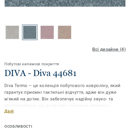
Всі дизайни (4)
Побутові килимові покриття
DIVA - Diva 44681
Diva Termo – це колекція побутового ковроліну, який
гарантує приємні тактильні відчуття, адже він дуже
м'який на дотик. Він забезпечує надійну звуко- та
теплоізоляцію, що дозволяє створити затишну і
Далі
спокійну атмосферу вдома. Diva – синонім
ексклюзивності, що відображається в елегантній
палітрі кольорів.
ОСОБЛИВОСТІ