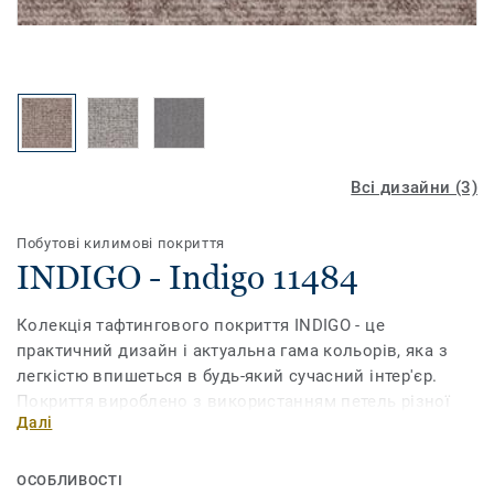
Всі дизайни (3)
Побутові килимові покриття
INDIGO - Indigo 11484
Колекція тафтингового покриття INDIGO - це
практичний дизайн і актуальна гама кольорів, яка з
легкістю впишеться в будь-який сучасний інтер'єр.
Покриття вироблено з використанням петель різної
Далі
висоти.
ОСОБЛИВОСТІ