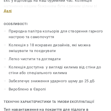
Екс у відповідь на наш буремний час. Колекція
натхненна нашим бажанням бути єдиним цілим зі
Далі
світом природи. Використовуючи живі речовини та
матеріали - мох, пісок і квіти - Одетт запрошує нас у
релаксуючу мандрівку лісом разом із цією
ОСОБЛИВОСТІ
приголомшливою колекцією.
Природна палітра кольорів для створення гарного
настрою та самопочуття
Шість базових кольорів - земля, пісок, мох, космос,
Колекція з 18 яскравих дизайнів, які можна
деревне вугілля та фіолетовий - створюють чудовий
змішувати та поєднувати
автентичний ефект, який досягається за допомогою
шарів світла й тіні. Колекція ідеально підходить для
Легко чистити та доглядати
офісних приміщень, готелів та зон відпочинку.
Колекція доступна у вигляді килима від стіни до
стіни або спеціального килима
Забезпечує зниження ударного шуму до 25 дБ
Вироблено в Європі
ТЕХНІЧНІ ХАРАКТЕРИСТИКИ ТА УМОВИ ЕКСПЛУАТАЦІЇ
Тип навантаження на покриття для підлоги в