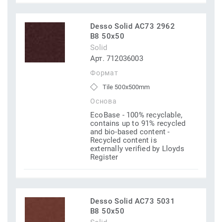
Desso Solid AC73 2962
B8 50x50
Solid
Арт. 712036003
Формат
Tile 500x500mm
Основа
EcoBase - 100% recyclable,
contains up to 91% recycled
and bio-based content -
Recycled content is
externally verified by Lloyds
Register
Desso Solid AC73 5031
B8 50x50