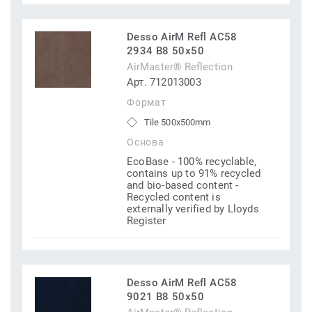
Desso AirM Refl AC58
2934 B8 50x50
AirMaster® Reflection
Арт. 712013003
Формат
Tile 500x500mm
Основа
EcoBase - 100% recyclable,
contains up to 91% recycled
and bio-based content -
Recycled content is
externally verified by Lloyds
Register
Desso AirM Refl AC58
9021 B8 50x50