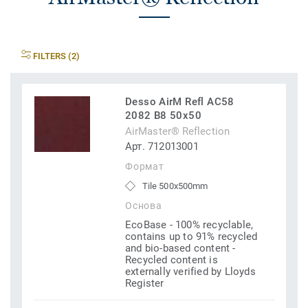
FILTERS (2)
Desso AirM Refl AC58
2082 B8 50x50
AirMaster® Reflection
Арт. 712013001
Формат
Tile 500x500mm
Основа
EcoBase - 100% recyclable,
contains up to 91% recycled
and bio-based content -
Recycled content is
externally verified by Lloyds
Register