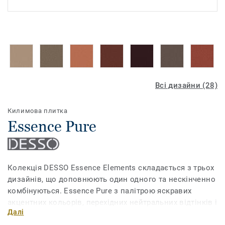
Всі дизайни (28)
Килимова плитка
Essence Pure
Колекція DESSO Essence Elements складається з трьох
дизайнів, що доповнюють один одного та нескінченно
комбінуються. Essence Pure з палітрою яскравих
акцентних кольорів, перехідних нейтральних відтінків і
Далі
бестселерів надає широкий вибір для будь-яких