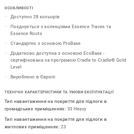
інтер'єрів. Обирайте з 28 відтінків, які можна
поєднувати з декорами DESSO Essence Roots і DESSO
ОСОБЛИВОСТІ
Essence Traces, і створюйте продумані робочі місця, що
Доступно 28 кольорів
візуально надихають і мотивують до роботи.
Поєднується з колекціями Essence Traces та
Essence Roots
Оновлення Essence Pure з підкладкою EcoBase
гарантує, що колекція є повністю придатною для
Стандартно з основою ProBase
вторинної переробки та має сертифікат Cradle to
Додатково доступна з основою EcoBase -
Cradle® Silver з низьким рівнем викидів вуглекислого
сертифікована за програмою Cradle to Cradle® Gold
газу в навколишнє середовище.
Level
Вироблено в Європі
ТЕХНІЧНІ ХАРАКТЕРИСТИКИ ТА УМОВИ ЕКСПЛУАТАЦІЇ
Тип навантаження на покриття для підлоги в
громадських приміщеннях:
33 Heavy
Тип навантаження на покриття для підлоги в
житлових приміщеннях:
23