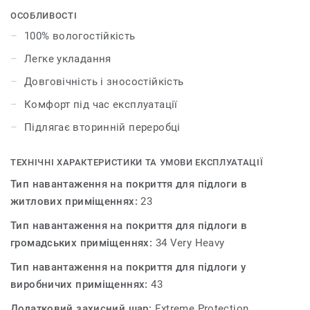
Захисний шар зі щільного ПВХ і кам'яно-полімерний
ОСОБЛИВОСТІ
композит в основі колекції забезпечують довгий
100% вологостійкість
термін експлуатації. А фарбована фаска з чотирьох
Легке укладання
сторін надає об'єму і глибини дизайнам у вигляді
дерев'яних планок або керамічних плиток.
Довговічність і зносостійкість
Комфорт під час експлуатації
Підлягає вторинній переробці
ТЕХНІЧНІ ХАРАКТЕРИСТИКИ ТА УМОВИ ЕКСПЛУАТАЦІЇ
Тип навантаження на покриття для підлоги в
житлових приміщеннях:
23
Тип навантаження на покриття для підлоги в
громадських приміщеннях:
34 Very Heavy
Тип навантаження на покриття для підлоги у
виробничих приміщеннях:
43
Додатковий захисний шар:
Extreme Protection