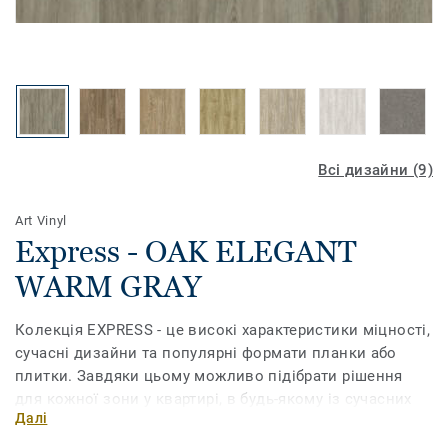
Всі дизайни (9)
Art Vinyl
Express - OAK ELEGANT
WARM GRAY
Колекція EXPRESS - це високі характеристики міцності,
сучасні дизайни та популярні формати планки або
плитки. Завдяки цьому можливо підібрати рішення
для кожної зони у квартирі, в будь-якому із сучасних
Далі
стилів.