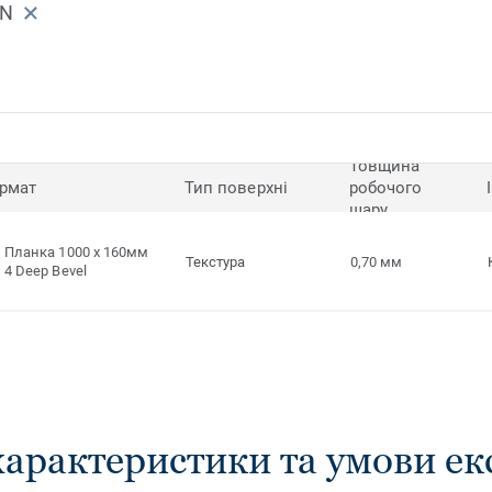
WN
Товщина
рмат
Тип поверхні
робочого
шару
Планка 1000 x 160мм
Текстура
0,70 мм
4 Deep Bevel
характеристики та умови ек