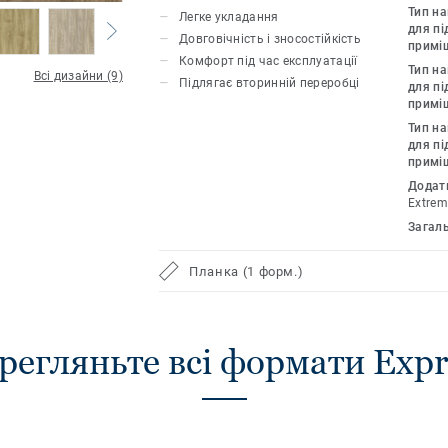
композит в основі колекції забезпеч
Тип н
Легке укладання
експлуатації. А фарбована фаска з чо
для пі
Довговічність і зносостійкість
примі
об'єму і глибини дизайнам у вигляді 
Комфорт під час експлуатації
Тип н
керамічних плиток.
Всі дизайни (9)
Підлягає вторинній переробці
для пі
примі
Тип н
для пі
примі
Додат
Extrem
Загал
Планка (1 форм.)
регляньте всі формати Expr