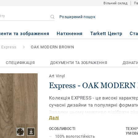
Вільний склад
Па
Розширений пошук
MODERN BROWN
енти та зображення
Натхнення
Tarkett Центр
Ст
Express
OAK MODERN BROWN
СПЕЦИФІКАЦІЯ
ДОКУМЕНТИ ТА ЗОБРАЖЕННЯ
ДІЗНАТ
Art Vinyl
Express - OAK MODER
Колекція EXPRESS - це високі характе
сучасні дизайни та популярні формат
Завдяки цьому можливо підібрати рі
Далі
у квартирі, в будь-якому із сучасних ст
ОСОБЛИВОСТІ
ТЕХНІ
Захисний шар зі щільного ПВХ і кам'
УМОВИ
100% вологостійкість