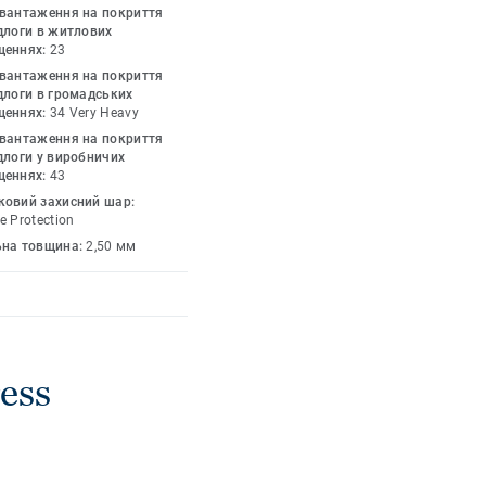
ують довгий термін
авантаження на покриття
тирьох сторін надає
длоги в житлових
щеннях:
23
дерев'яних планок або
авантаження на покриття
длоги в громадських
щеннях:
34 Very Heavy
авантаження на покриття
длоги у виробничих
щеннях:
43
ковий захисний шар:
e Protection
ьна товщина:
2,50 мм
ess