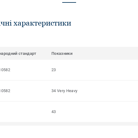
ічні характеристики
народний стандарт
Показники
10582
23
10582
34 Very Heavy
43