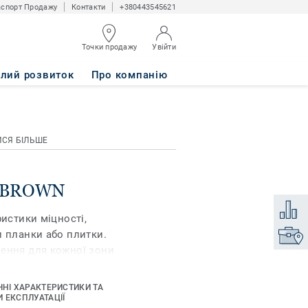
спорт Продажу
Контакти
+380443545621
Точки продажу
Увійти
алий розвиток
Про компанію
ИСЯ БІЛЬШЕ
N BROWN
Додати
ристики міцності,
и планки або плитки.
Знайти
шення для кожної зони
илів.
ЧНІ ХАРАКТЕРИСТИКИ ТА
яно-полімерний
 ЕКСПЛУАТАЦІЇ