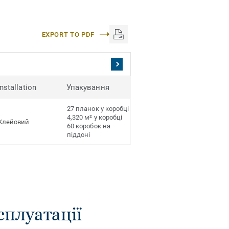
EXPORT TO PDF
Installation
Упакування
27 планок у коробці
4,320 м² у коробці
Клейовий
60 коробок на
піддоні
сплуатації