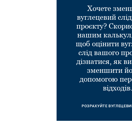
Хочете зме
вуглецевий слі
проєкту? Скори
нашим калькул
щоб оцінити ву
слід вашого пр
дізнатися, як в
зменшити йо
допомогою пер
відходів
РОЗРАХУЙТЕ ВУГЛЕЦЕВИ