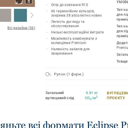
поліуретаном підсилює міцність покр
УМОВИ
Опір до ковзання R10
за ним. Колекція Eclipse Premium нара
Тип н
66 гармонійних кольорів,
легко поєднується з іншими продукта
для пі
зокрема 38 абсолютно нових
примі
групи Premium.
Легкість догляду та
обслуговування
Тип н
Всі дизайни (56)
для пі
Низькі експлуатаційні витрати
примі
Можливість комбінувати з
колекціями Premium
Додат
Premi
Наявність кабелів для
зварювання
Загал
Товщи
Рулон (1 форм.)
Загальний
4.81 кг
ВУГЛЕЦЕВ
2
вуглецевий слід
CO
/м
ПРОЄКТУ
2
яньте всі формати Eclipse 