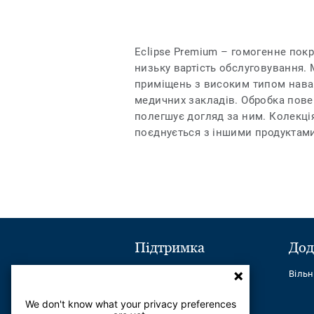
Eclipse Premium – гомогенне покр
низьку вартість обслуговування.
приміщень з високим типом наван
медичних закладів. Обробка повер
полегшує догляд за ним. Колекція
поєднується з іншими продуктами
Підтримка
Дод
Надіслати повідомлення
Віль
Телефон:
+380443545621
We don't know what your privacy preferences