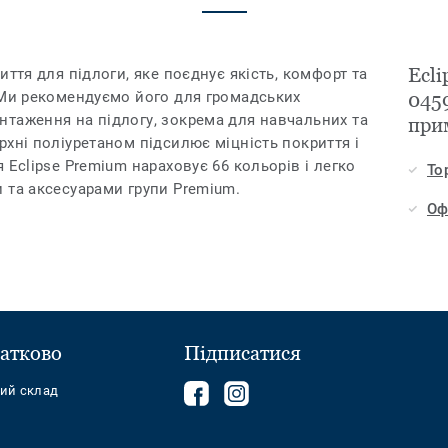
Ecli
иття для підлоги, яке поєднує якість, комфорт та
 Ми рекомендуємо його для громадських
0459
таження на підлогу, зокрема для навчальних та
при
хні поліуретаном підсилює міцність покриття і
 Eclipse Premium нараховує 66 кольорів і легко
То
 та аксесуарами групи Premium.
Оф
атково
Підписатися
Follow
Follow
ний склад
us
us
on
on