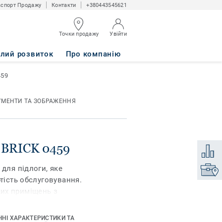
спорт Продажу
Контакти
+380443545621
Точки продажу
Увійти
алий розвиток
Про компанію
459
УМЕНТИ ТА ЗОБРАЖЕННЯ
e BRICK 0459
Додати
 для підлоги, яке
Знайти
ртість обслуговування.
их приміщень з
огу, зокрема для
робка поверхні
ЧНІ ХАРАКТЕРИСТИКИ ТА