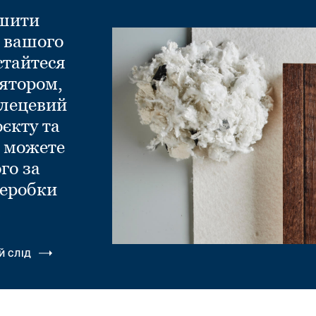
ншити
д вашого
стайтеся
ятором,
глецевий
оєкту та
и можете
го за
еробки
.
Й СЛІД