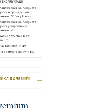
иття і полегшує догляд
 ЕКСПЛУАТАЦІЇ
ховує 66 кольорів і
авантаження на покриття
ми та аксесуарами
длоги в громадських
щеннях:
34 Very Heavy
авантаження на покриття
длоги у виробничих
щеннях:
43
ковий захисний шар:
um Pro
ьна товщина:
2 мм
на робочого шару:
2 мм
ИЙ СЛІД ДЛЯ МОГО
Premium