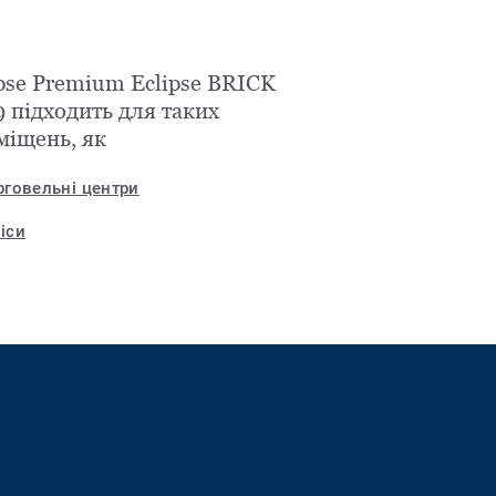
pse Premium Eclipse BRICK
 підходить для таких
міщень, як
рговельні центри
іси