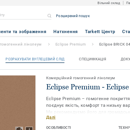
Вільний склад
Па
Розширений пошук
- Eclipse BRICK 0459
енти та зображення
Натхнення
Tarkett Центр
Ст
гомогенний лінолеум
Eclipse Premium
Eclipse BRICK 0
РОЗРАХУВАТИ ВУГЛЕЦЕВИЙ СЛІД
СПЕЦИФІКАЦІЯ
ДОК
Комерційний гомогенний лінолеум
Eclipse Premium - Eclips
Eclipse Premium – гомогенне покриття
поєднує якість, комфорт та низьку ва
Ми рекомендуємо його для громадськ
Далі
високим типом навантаження на підл
навчальних та медичних закладів. Об
ОСОБЛИВОСТІ
ТЕХНІ