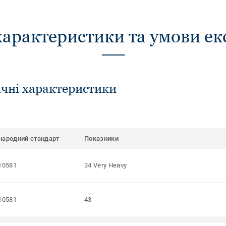
характеристики та умови ек
ічні характеристики
народний стандарт
Показники
10581
34 Very Heavy
10581
43