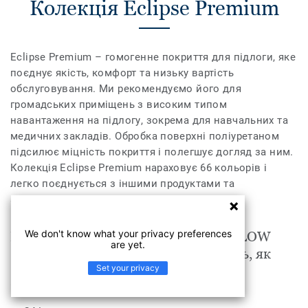
Колекція Eclipse Premium
Eclipse Premium – гомогенне покриття для підлоги, яке
поєднує якість, комфорт та низьку вартість
обслуговування. Ми рекомендуємо його для
громадських приміщень з високим типом
навантаження на підлогу, зокрема для навчальних та
медичних закладів. Обробка поверхні поліуретаном
підсилює міцність покриття і полегшує догляд за ним.
Колекція Eclipse Premium нараховує 66 кольорів і
легко поєднується з іншими продуктами та
аксесуарами групи Premium.
We don't know what your privacy preferences
Eclipse Premium Eclipse LIGHT YELLOW
are yet.
0786 підходить для таких приміщень, як
Set your privacy
Торговельні центри