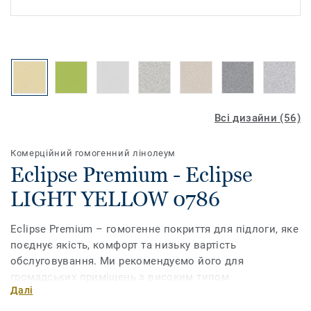
Всі дизайни (56)
Комерційний гомогенний лінолеум
Eclipse Premium - Eclipse
LIGHT YELLOW 0786
Eclipse Premium – гомогенне покриття для підлоги, яке
поєднує якість, комфорт та низьку вартість
обслуговування. Ми рекомендуємо його для
громадських приміщень з високим типом
Далі
навантаження на підлогу, зокрема для навчальних та
медичних закладів. Обробка поверхні поліуретаном