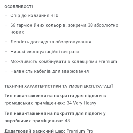
підсилює міцність покриття і полегшує догляд за ним.
ОСОБЛИВОСТІ
Колекція Eclipse Premium нараховує 66 кольорів і
Опір до ковзання R10
легко поєднується з іншими продуктами та
66 гармонійних кольорів, зокрема 38 абсолютно
аксесуарами групи Premium.
нових
Легкість догляду та обслуговування
Низькі експлуатаційні витрати
Можливість комбінувати з колекціями Premium
Наявність кабелів для зварювання
ТЕХНІЧНІ ХАРАКТЕРИСТИКИ ТА УМОВИ ЕКСПЛУАТАЦІЇ
Тип навантаження на покриття для підлоги в
громадських приміщеннях:
34 Very Heavy
Тип навантаження на покриття для підлоги у
виробничих приміщеннях:
43
Додатковий захисний шар:
Premium Pro