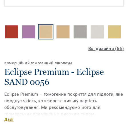
Всі дизайни (56)
Комерційний гомогенний лінолеум
Eclipse Premium - Eclipse
SAND 0056
Eclipse Premium – гомогенне покриття для підлоги, яке
поєднує якість, комфорт та низьку вартість
обслуговування. Ми рекомендуємо його для
громадських приміщень з високим типом
Далі
навантаження на підлогу, зокрема для навчальних та
медичних закладів. Обробка поверхні поліуретаном