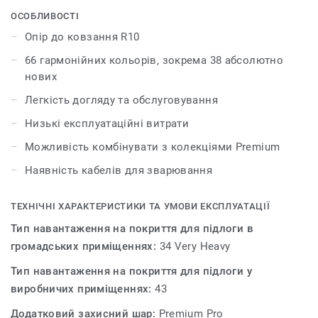
підсилює міцність покриття і полегшує догляд за ним.
ОСОБЛИВОСТІ
Колекція Eclipse Premium нараховує 66 кольорів і
Опір до ковзання R10
легко поєднується з іншими продуктами та
66 гармонійних кольорів, зокрема 38 абсолютно
аксесуарами групи Premium.
нових
Легкість догляду та обслуговування
Низькі експлуатаційні витрати
Можливість комбінувати з колекціями Premium
Наявність кабелів для зварювання
ТЕХНІЧНІ ХАРАКТЕРИСТИКИ ТА УМОВИ ЕКСПЛУАТАЦІЇ
Тип навантаження на покриття для підлоги в
громадських приміщеннях:
34 Very Heavy
Тип навантаження на покриття для підлоги у
виробничих приміщеннях:
43
Додатковий захисний шар:
Premium Pro