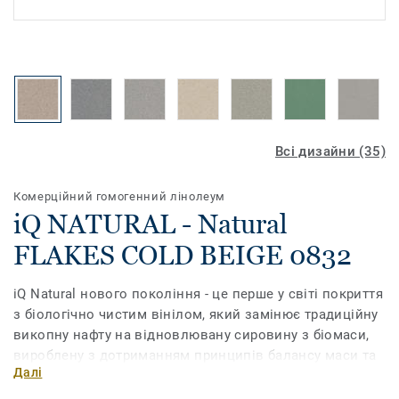
Всі дизайни (35)
Комерційний гомогенний лінолеум
iQ NATURAL - Natural
FLAKES COLD BEIGE 0832
iQ Natural нового покоління - це перше у світі покриття
з біологічно чистим вінілом, який замінює традиційну
викопну нафту на відновлювану сировину з біомаси,
вироблену з дотриманням принципів балансу маси та
Далі
сертифіковану незалежними аудиторами.