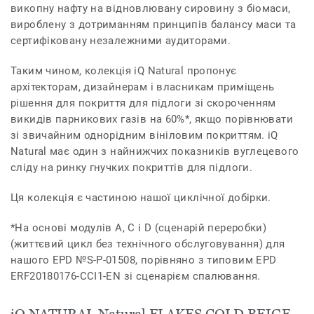
викопну нафту на відновлювану сировину з біомаси,
вироблену з дотриманням принципів балансу маси та
сертифіковану незалежними аудиторами.
Таким чином, колекція iQ Natural пропонує
архітекторам, дизайнерам і власникам приміщень
рішення для покриття для підлоги зі скороченням
викидів парникових газів на 60%*, якщо порівнювати
зі звичайним однорідним вініловим покриттям. iQ
Natural має один з найнижчих показників вуглецевого
сліду на ринку гнучких покриттів для підлоги.
Ця колекція є частиною нашої циклічної добірки.
*На основі модулів A, C і D (сценарій переробки)
(життєвий цикл без технічного обслуговування) для
нашого EPD №S-P-01508, порівняно з типовим EPD
ERF20180176-CCI1-EN зі сценарієм спалювання.
iQ NATURAL Natural FLAKES COLD BEIGE