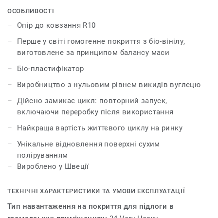
Таким чином, колекція iQ Natural пропонує
ОСОБЛИВОСТІ
архітекторам, дизайнерам і власникам приміщень
Опір до ковзання R10
рішення для покриття для підлоги зі скороченням
Перше у світі гомогенне покриття з біо-вінілу,
викидів парникових газів на 60%*, якщо порівнювати
виготовлене за принципом балансу маси
зі звичайним однорідним вініловим покриттям. iQ
Natural має один з найнижчих показників вуглецевого
Біо-пластифікатор
сліду на ринку гнучких покриттів для підлоги.
Виробництво з нульовим рівнем викидів вуглецю
Ця колекція є частиною нашої циклічної добірки.
Дійсно замикає цикл: повторний запуск,
включаючи переробку після використання
*На основі модулів A, C і D (сценарій переробки)
Найкраща вартість життєвого циклу на ринку
(життєвий цикл без технічного обслуговування) для
нашого EPD №S-P-01508, порівняно з типовим EPD
Унікальне відновлення поверхні сухим
ERF20180176-CCI1-EN зі сценарієм спалювання.
поліруванням
Вироблено у Швеції
ТЕХНІЧНІ ХАРАКТЕРИСТИКИ ТА УМОВИ ЕКСПЛУАТАЦІЇ
Тип навантаження на покриття для підлоги в