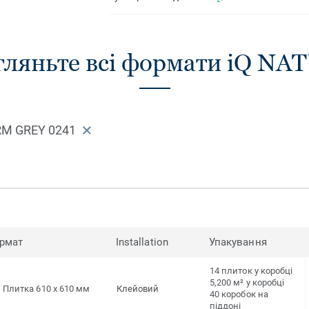
гляньте всі формати iQ NA
RM GREY 0241
рмат
Installation
Упакування
14 плиток у коробці
5,200 м² у коробці
Плитка 610 x 610 мм
Клейовий
40 коробок на
піддоні