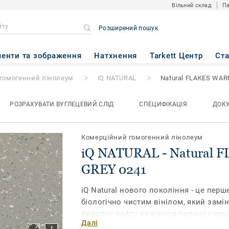
Вільний склад
Па
Розширений пошук
atural FLAKES WARM GREY 02
енти та зображення
Натхнення
Tarkett Центр
Ст
гомогенний лінолеум
iQ NATURAL
Natural FLAKES WAR
РОЗРАХУВАТИ ВУГЛЕЦЕВИЙ СЛІД
СПЕЦИФІКАЦІЯ
ДОК
Комерційний гомогенний лінолеум
iQ NATURAL - Natural
GREY 0241
iQ Natural нового покоління - це перше
біологічно чистим вінілом, який замі
викопну нафту на відновлювану сиров
Далі
вироблену з дотриманням принципів 