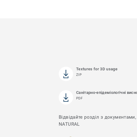
Textures for 3D usage
ZIP
Санітарно-епідеміологічні висн
PDF
Відвідайте розділ з документами, 
NATURAL