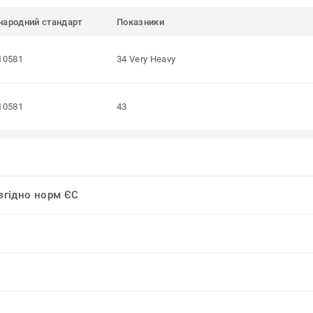
народний стандарт
Показники
10581
34 Very Heavy
10581
43
 згідно норм ЄС