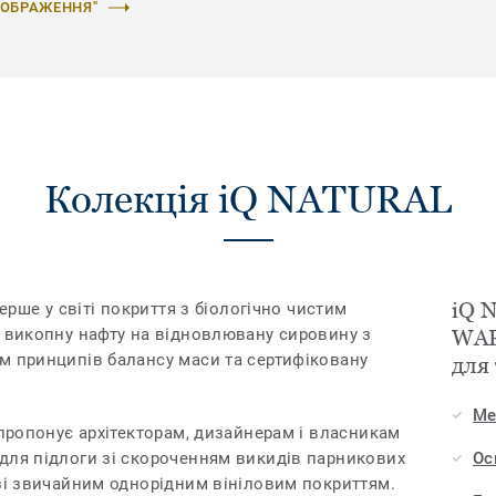
ЗОБРАЖЕННЯ"
Колекція iQ NATURAL
iQ 
перше у світі покриття з біологічно чистим
у викопну нафту на відновлювану сировину з
WAR
м принципів балансу маси та сертифіковану
для
Ме
 пропонує архітекторам, дизайнерам і власникам
для підлоги зі скороченням викидів парникових
Ос
 зі звичайним однорідним вініловим покриттям.