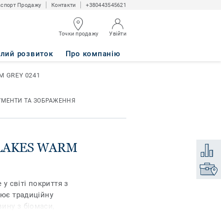
спорт Продажу
Контакти
+380443545621
Точки продажу
Увійти
41
алий розвиток
Про компанію
M GREY 0241
УМЕНТИ ТА ЗОБРАЖЕННЯ
 FLAKES WARM
Додати
Знайти
 у світі покриття з
нює традиційну
ину з біомаси,
балансу маси та