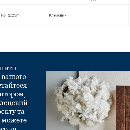
Roll 2x23m
Клейовий
ншити
д вашого
стайтеся
ятором,
глецевий
оєкту та
и можете
го за