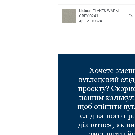
Natural FLAKES WARM
GREY 0241
Арт. 21103241
Хочете зме
вуглецевий слі
проєкту? Скори
нашим калькул
щоб оцінити ву
слід вашого пр
дізнатися, як в
зменшити йо