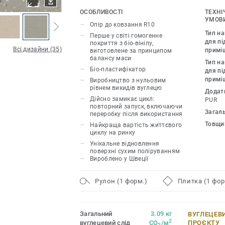
сертифіковану незалежними аудитора
ОСОБЛИВОСТІ
ТЕХНІ
УМОВИ
Опір до ковзання R10
Таким чином, колекція iQ Natural проп
Тип н
Перше у світі гомогенне
дизайнерам і власникам приміщень р
для пі
покриття з біо-вінілу,
Всі дизайни (35)
примі
виготовлене за принципом
для підлоги зі скороченням викидів п
балансу маси
Тип н
60%*, якщо порівнювати зі звичайним
Біо-пластифікатор
для пі
покриттям. iQ Natural має один з най
примі
Виробництво з нульовим
вуглецевого сліду на ринку гнучких по
рівнем викидів вуглецю
Додат
Дійсно замикає цикл:
PUR
повторний запуск, включаючи
Ця колекція є частиною нашої циклічн
Загал
переробку після використання
Товщи
Найкраща вартість життєвого
*На основі модулів A, C і D (сценарій
циклу на ринку
цикл без технічного обслуговування)
Унікальне відновлення
поверхні сухим поліруванням
01508, порівняно з типовим EPD ERF20
Вироблено у Швеції
сценарієм спалювання.
Рулон (1 форм.)
Плитка (1 фор
Загальний
3.09 кг
ВУГЛЕЦЕВ
2
вуглецевий слід
CO
/м
ПРОЄКТУ
2