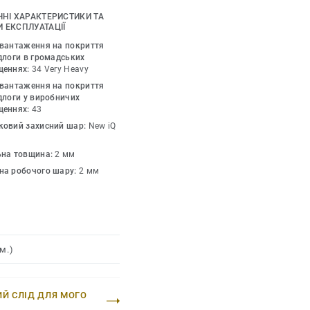
ми.
ЧНІ ХАРАКТЕРИСТИКИ ТА
 ЕКСПЛУАТАЦІЇ
онує архітекторам,
авантаження на покриття
ішення для покриття
длоги в громадських
щеннях:
34 Very Heavy
арникових газів на
авантаження на покриття
 однорідним вініловим
длоги у виробничих
нижчих показників
щеннях:
43
криттів для підлоги.
ковий захисний шар:
New iQ
ої добірки.
ьна товщина:
2 мм
на робочого шару:
2 мм
 переробки) (життєвий
 для нашого EPD №S-P-
180176-CCI1-EN зі
м.)
ИЙ СЛІД ДЛЯ МОГО