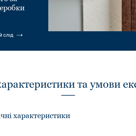
еробки
.
Й СЛІД
характеристики та умови ек
ічні характеристики