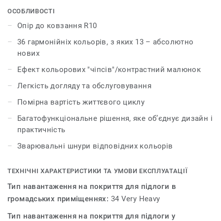
колекції Primo Premium узгоджується з іншими
ОСОБЛИВОСТІ
продуктами та аксесуарами групи Premium.
Опір до ковзання R10
36 гармонійніх кольорів, з яких 13 – абсолютно
нових
Ефект кольорових "чіпсів"/контрастний малюнок
Легкість догляду та обслуговування
Помірна вартість життєвого циклу
Багатофункціональне рішення, яке об’єднує дизайн і
практичність
Зварювальні шнури відповідних кольорів
ТЕХНІЧНІ ХАРАКТЕРИСТИКИ ТА УМОВИ ЕКСПЛУАТАЦІЇ
Тип навантаження на покриття для підлоги в
громадських приміщеннях:
34 Very Heavy
Тип навантаження на покриття для підлоги у