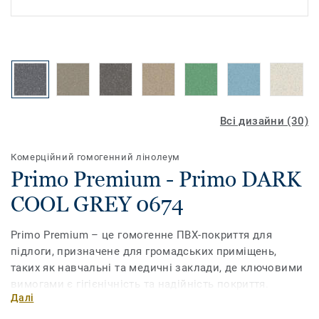
Всі дизайни (30)
Комерційний гомогенний лінолеум
Primo Premium - Primo DARK
COOL GREY 0674
Primo Premium – це гомогенне ПВХ-покриття для
підлоги, призначене для громадських приміщень,
таких як навчальні та медичні заклади, де ключовими
вимогами є гігієнічність та надійність покриття.
Далі
Зміцнена поліуретаном поверхня PUR гарантує
підвищену довговічність та простіший догляд. Дизайн