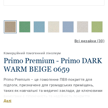
Всі дизайни (30)
Комерційний гомогенний лінолеум
Primo Premium - Primo DARK
WARM BEIGE 0659
Primo Premium – це гомогенне ПВХ-покриття для
підлоги, призначене для громадських приміщень,
таких як навчальні та медичні заклади, де ключовими
вимогами є гігієнічність та надійність покриття.
Далі
Зміцнена поліуретаном поверхня PUR гарантує
підвищену довговічність та простіший догляд. Дизайн