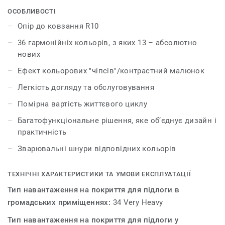
колекції Primo Premium узгоджується з іншими
ОСОБЛИВОСТІ
продуктами та аксесуарами групи Premium.
Опір до ковзання R10
36 гармонійніх кольорів, з яких 13 – абсолютно
нових
Ефект кольорових "чіпсів"/контрастний малюнок
Легкість догляду та обслуговування
Помірна вартість життєвого циклу
Багатофункціональне рішення, яке об’єднує дизайн і
практичність
Зварювальні шнури відповідних кольорів
ТЕХНІЧНІ ХАРАКТЕРИСТИКИ ТА УМОВИ ЕКСПЛУАТАЦІЇ
Тип навантаження на покриття для підлоги в
громадських приміщеннях:
34 Very Heavy
Тип навантаження на покриття для підлоги у