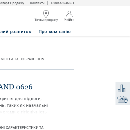
спорт Продажу
Контакти
+380443545621
Точки продажу
Увійти
алий розвиток
Про компанію
УМЕНТИ ТА ЗОБРАЖЕННЯ
SAND 0626
Додати
риття для підлоги,
Знайти
ь, таких як навчальні
огами є гігієнічність
іуретаном поверхня
 та простіший догляд.
ЧНІ ХАРАКТЕРИСТИКИ ТА