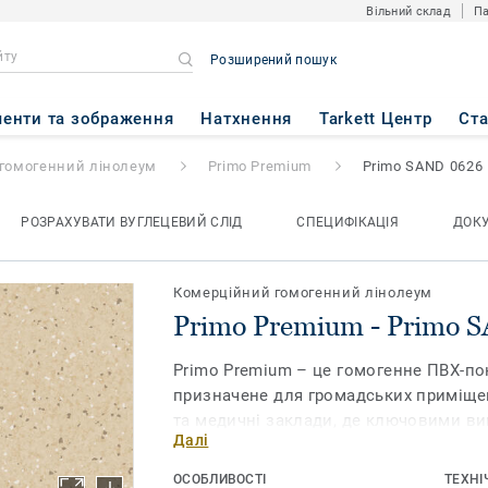
Вільний склад
Па
Розширений пошук
 Primo SAND 0626
енти та зображення
Натхнення
Tarkett Центр
Ст
гомогенний лінолеум
Primo Premium
Primo SAND 0626
РОЗРАХУВАТИ ВУГЛЕЦЕВИЙ СЛІД
СПЕЦИФІКАЦІЯ
ДОК
Комерційний гомогенний лінолеум
Primo Premium - Primo 
Primo Premium – це гомогенне ПВХ-пок
призначене для громадських приміщен
та медичні заклади, де ключовими вим
Далі
та надійність покриття. Зміцнена пол
PUR гарантує підвищену довговічність
ОСОБЛИВОСТІ
ТЕХНІ