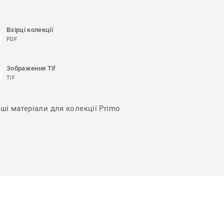
Взірці колекції
PDF
Зображення Tif
TIF
нші матеріали для колекції Primo