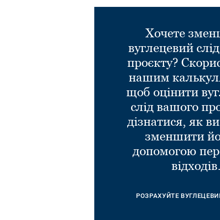
Хочете зме
вуглецевий слі
проєкту? Скори
нашим калькул
щоб оцінити ву
слід вашого пр
дізнатися, як в
зменшити йо
допомогою пер
відходів
РОЗРАХУЙТЕ ВУГЛЕЦЕВИ