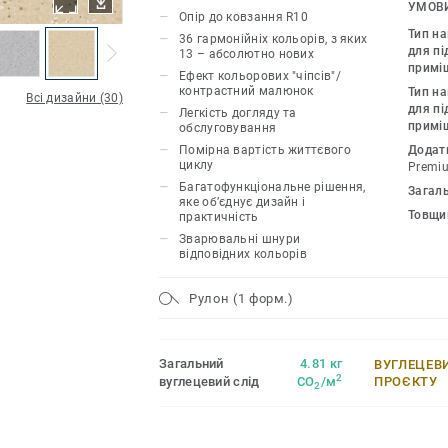
Дизайн колекції Primo Premium узгод
УМОВИ
Опір до ковзання R10
продуктами та аксесуарами групи Pre
Тип н
36 гармонійніх кольорів, з яких
для пі
13 – абсолютно нових
примі
Ефект кольорових "чіпсів"/
контрастний малюнок
Тип н
Всі дизайни (30)
для пі
Легкість догляду та
примі
обслуговування
Помірна вартість життєвого
Додат
циклу
Premi
Багатофункціональне рішення,
Загал
яке об’єднує дизайн і
Товщи
практичність
Зварювальні шнури
відповідних кольорів
Рулон (1 форм.)
Загальний
4.81 кг
ВУГЛЕЦЕВ
2
вуглецевий слід
CO
/м
ПРОЄКТУ
2