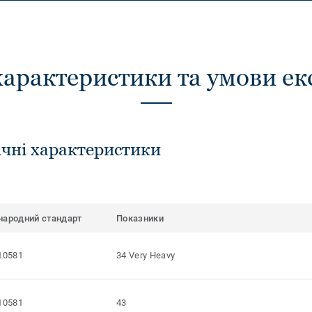
характеристики та умови ек
ічні характеристики
народний стандарт
Показники
10581
34 Very Heavy
10581
43