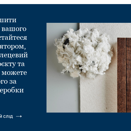
ншити
д вашого
стайтеся
ятором,
глецевий
оєкту та
и можете
го за
еробки
.
Й СЛІД