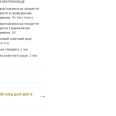
жується з іншими
 ЕКСПЛУАТАЦІЇ
mium.
авантаження на покриття
длоги в громадських
щеннях:
34 Very Heavy
авантаження на покриття
длоги у виробничих
щеннях:
43
ковий захисний шар:
um Pro
ьна товщина:
2 мм
на робочого шару:
2 мм
ИЙ СЛІД ДЛЯ МОГО