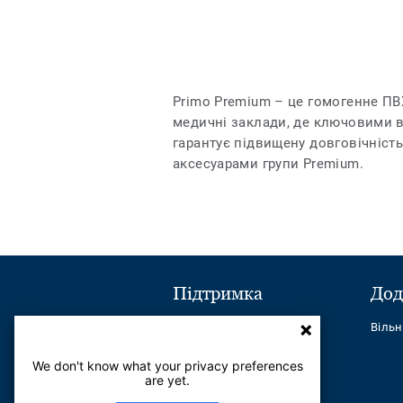
Primo Premium – це гомогенне ПВХ
медичні заклади, де ключовими ви
гарантує підвищену довговічність
аксесуарами групи Premium.
Підтримка
Дод
Надіслати повідомлення
Віль
Телефон:
+380443545621
We don't know what your privacy preferences
are yet.
Найчастіші питання