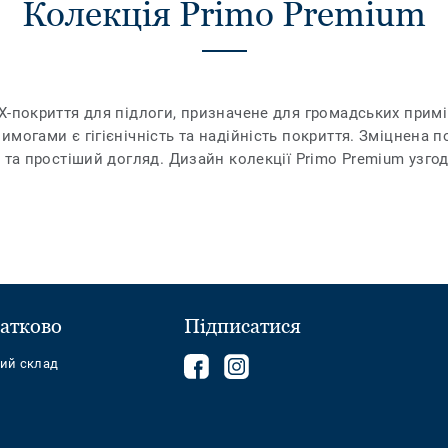
Колекція Primo Premium
-покриття для підлоги, призначене для громадських приміщ
могами є гігієнічність та надійність покриття. Зміцнена 
 та простіший догляд. Дизайн колекції Primo Premium узго
атково
Підписатися
Follow
Follow
ний склад
us
us
on
on
Facebook
Instagram