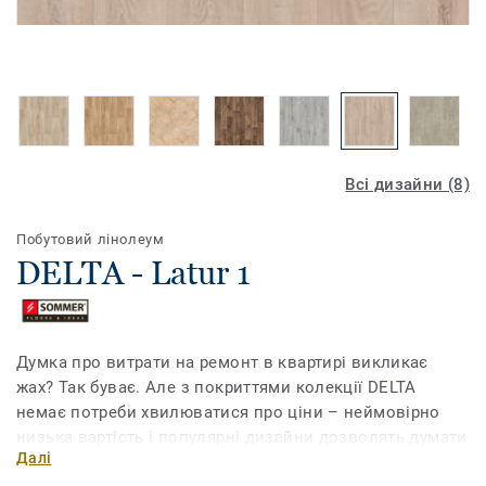
Всі дизайни (8)
Побутовий лінолеум
DELTA - Latur 1
Думка про витрати на ремонт в квартирі викликає
жах? Так буває. Але з покриттями колекції DELTA
немає потреби хвилюватися про ціни – неймовірно
низька вартість і популярні дизайни дозволять думати
Далі
лише про те, як виглядатиме ваша оселя. І ні про що