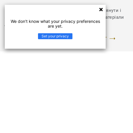
Відвідайте розділ з документами, щоб переглянути і
завантажити інструкції з укладання та інші матеріали
We don't know what your privacy preferences
для колекції DELTA
are yet.
Set your privacy
ПЕРЕЙТИ У РОЗДІЛ "ДОКУМЕНТИ ТА ЗОБРАЖЕННЯ"
Колекція DELTA
Думка про витрати на ремонт в квартирі викликає
жах? Так буває. Але з покриттями колекції DELTA
немає потреби хвилюватися про ціни – неймовірно
низька вартість і популярні дизайни дозволять думати
лише про те, як виглядатиме ваша оселя. І ні про що