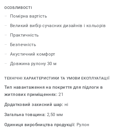
більше. DELTA – якісний бюджетний ремонт став
реальністю!
ОСОБЛИВОСТІ
Помірна вартість
Великий вибір сучасних дизайнів і кольорів
Практичність
Безпечність
Акустичний комфорт
Довжина рулону 30 м
ТЕХНІЧНІ ХАРАКТЕРИСТИКИ ТА УМОВИ ЕКСПЛУАТАЦІЇ
Тип навантаження на покриття для підлоги в
житлових приміщеннях:
21
Додатковий захисний шар:
ні
Загальна товщина:
2,50 мм
Одиниця виробництва продукції:
Рулон