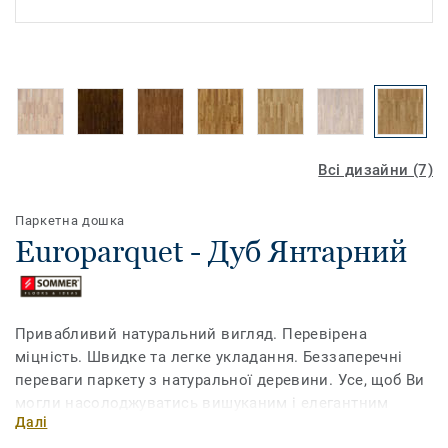
Всі дизайни (7)
Паркетна дошка
Europarquet - Дуб Янтарний
Привабливий натуральний вигляд. Перевірена
міцність. Швидке та легке укладання. Беззаперечні
переваги паркету з натуральної деревини. Усе, щоб Ви
могли насолоджуватись вишуканим і елегантним
Далі
дизайном Вашого інтер'єру.