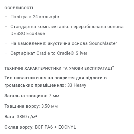
текстуру тканини з комбінацією двох контрастних
відтінків, які надають кольору глибини і виразності.
ОСОБЛИВОСТІ
Такий дизайн плитки дозволить додати грайливого
Палітра з 24 кольорів
настрою до інтер’єру вашого приміщення. Колекція
Стандартна комплектація: перероблювана основа
DESSO Iconic пропонує надзвичайно широкий вибір
DESSO EcoBase
кольорів. Палітра нараховує понад 20 нейтральних
відтінків і яскравих тонів, які чудово підходять для
На замовлення: акустична основа SoundMaster
великих конферен-залів і опен-спейсів. DESSO Iconic
Сертифікат Cradle to Cradle® Silver
дає змогу подивитися на дизайн підлоги з іншої точки
зору. Колекція пропонує дивовижні можливості для
ТЕХНІЧНІ ХАРАКТЕРИСТИКИ ТА УМОВИ ЕКСПЛУАТАЦІЇ
творчих експериментів і комбінування.
Тип навантаження на покриття для підлоги в
громадських приміщеннях:
33 Heavy
Загальна товщина:
7 мм
Товщина ворсу:
3,50 мм
Вага:
3850 г/м²
Склад ворсу:
BCF PA6 + ECONYL