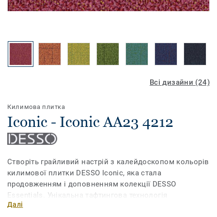
Всі дизайни (24)
Килимова плитка
Iconic - Iconic AA23 4212
Створіть грайливий настрій з калейдоскопом кольорів
килимової плитки DESSO Iconic, яка стала
продовженням і доповненням колекції DESSO
Essentials. Унікальна тафтингова технологія
Далі
виробництва дозволяє створити багатошарову