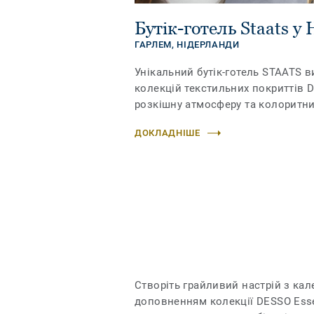
Бутік-готель Staats у
ГАРЛЕМ,
НІДЕРЛАНДИ
Унікальний бутік-готель STAATS в
колекцій текстильних покриттів 
розкішну атмосферу та колоритни
ДОКЛАДНІШЕ
Створіть грайливий настрій з ка
доповненням колекції DESSO Esse