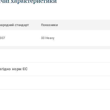
ічні характеристики
народний стандарт
Показники
307
33 Heavy
 згідно норм ЄС