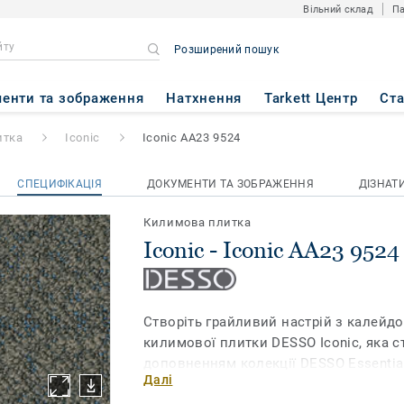
Вільний склад
Па
Розширений пошук
A23 9524
енти та зображення
Натхнення
Tarkett Центр
Ст
итка
Iconic
Iconic AA23 9524
СПЕЦИФІКАЦІЯ
ДОКУМЕНТИ ТА ЗОБРАЖЕННЯ
ДІЗНАТ
Килимова плитка
Iconic - Iconic AA23 9524
Створіть грайливий настрій з калейд
килимової плитки DESSO Iconic, яка 
доповненням колекції DESSO Essential
Далі
тафтингова технологія виробництва 