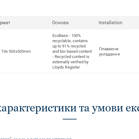
рмат
Основа
Installation
EcoBase - 100%
recyclable, contains
up to 91% recycled
Плаваюче
Tile 500x500mm
and bio-based content
укладання
- Recycled content is
externally verified by
Lloyds Register
характеристики та умови ек