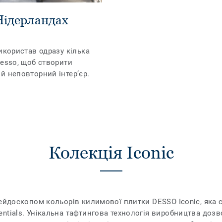
 Нідерландах
икористав одразу кілька
Desso, щоб створити
й неповторний інтер’єр.
Колекція Iconic
лейдоскопом кольорів килимової плитки DESSO Iconic, яка 
ntials. Унікальна тафтингова технологія виробництва доз