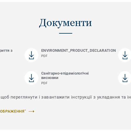
Документи
риття з
ENVIRONMENT_PRODUCT_DECLARATION
PDF
Санітарно-епідеміологічні
висновки
PDF
щоб переглянути і завантажити інструкції з укладання та ін
ЗОБРАЖЕННЯ"