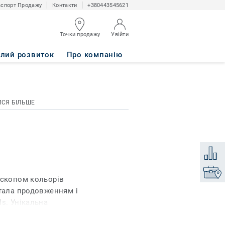
спорт Продажу
Контакти
+380443545621
Точки продажу
Увійти
алий розвиток
Про компанію
ИСЯ БІЛЬШЕ
Додати
Знайти
оскопом кольорів
стала продовженням і
s. Унікальна
дозволяє створити