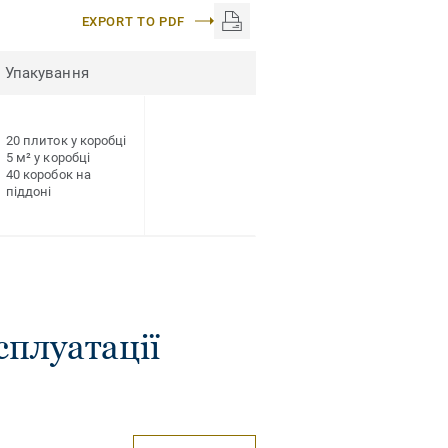
EXPORT TO PDF
Упакування
20 плиток у коробці
5 м² у коробці
40 коробок на
піддоні
сплуатації