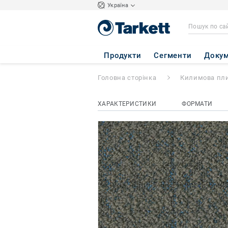
Україна
Iconic
- Iconic A
Продукти
Сегменти
Докум
Головна сторінка
Килимова пл
ХАРАКТЕРИСТИКИ
ФОРМАТИ