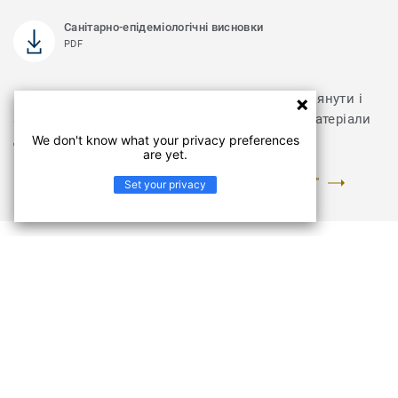
Санітарно-епідеміологічні висновки
PDF
Відвідайте розділ з документами, щоб переглянути і
завантажити інструкції з укладання та інші матеріали
для колекції GLOBAL URB
We don't know what your privacy preferences
are yet.
ПЕРЕЙТИ У РОЗДІЛ "ДОКУМЕНТИ ТА ЗОБРАЖЕННЯ"
Set your privacy
Колекція GLOBAL URB
Класичний і простий дизайн ковроліну Global Urb
дозволяє використовувати його в різних стилях