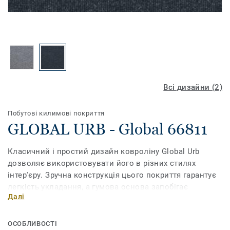
Всі дизайни (2)
Побутові килимові покриття
GLOBAL URB - Global 66811
Класичний і простий дизайн ковроліну Global Urb
дозволяє використовувати його в різних стилях
інтер'єру. Зручна конструкція цього покриття гарантує
легкість укладання, а гумова основа запобігає
Далі
зісковзуванню та надійно тримає ковролін на місці.
Колекція Global Urb рекомендована для кухонь та
віталень.
ОСОБЛИВОСТІ