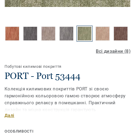
Всі дизайни (8)
Побутові килимові покриття
PORT - Port 53444
Колекція килимових покриттів PORT зі своєю
гармонійною кольоровою гамою створює атмосферу
справжнього релаксу в помешканні. Практичний
дизайн та міцна конструкція гарантують
Далі
невибагливість у догляді та тривалий строк
експлуатації.
ОСОБЛИВОСТІ