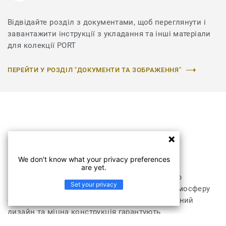
Відвідайте розділ з документами, щоб переглянути і
завантажити інструкції з укладання та інші матеріали
для колекції PORT
ПЕРЕЙТИ У РОЗДІЛ "ДОКУМЕНТИ ТА ЗОБРАЖЕННЯ"
Колекція PORT
We don't know what your privacy preferences
are yet.
Колекція килимових покриттів PORT зі своєю
Set your privacy
гармонійною кольоровою гамою створює атмосферу
справжнього релаксу в помешканні. Практичний
дизайн та міцна конструкція гарантують
невибагливість у догляді та тривалий строк