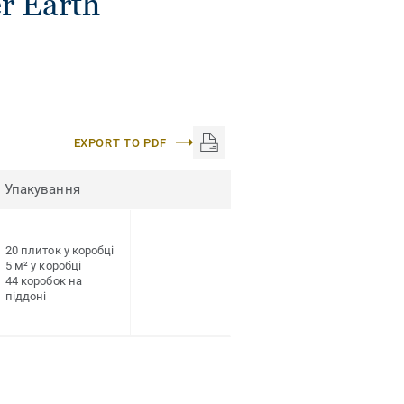
r Earth
EXPORT TO PDF
Упакування
20 плиток у коробці
5 м² у коробці
44 коробок на
піддоні