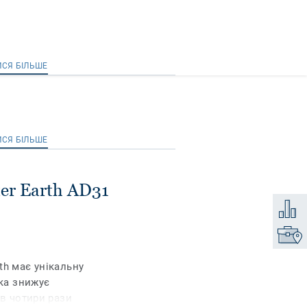
ИСЯ БІЛЬШЕ
ИСЯ БІЛЬШЕ
ter Earth AD31
Додати
Знайти
th має унікальну
яка знижує
 в чотири рази