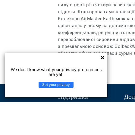
пилу в повітрі в чотири рази ефек
підлоги. Кольорова гама колекції 
Колекцію AirMaster Earth можна п
орієнтацію у ньому за допомогою
конференц-залів, рецепцій, готел
перероблюваної сировини відпові
з преміальною основою Colback® 
зберегти обмежені запаси сурми 
We don't know what your privacy preferences
are yet.
Set your privacy
Підтримка
Дод
Надіслати повідомлення
Віль
Телефон:
+380443545621
Найчастіші питання