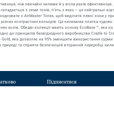
тивніше, ніж звичайні килими й у вісім разів ефективніше,
складається з семи тонів, п’ять з яких – це нейтральні відт
оєднувати з AirMaster Tones, щоб виділити певні зони у п
 різних контрастних кольорів. Ця килимова плитка чудово
ьних холів. Обидві колекції мають основу EcoBase ™, яка на
дно до принципів безвідходного виробництва Cradle to Cr
Gold, яка дозволяє на 95% зменшити використання сурми 
в природі та сприяти безпечнішій вторинній переробці кил
атково
Підписатися
Follow
Follow
ний склад
us
us
on
on
Facebook
Instagram