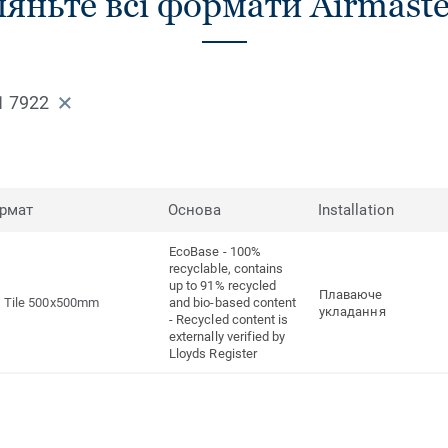
яньте всі формати Airmaste
1 7922
рмат
Основа
Installation
EcoBase - 100%
recyclable, contains
up to 91% recycled
Плаваюче
Tile 500x500mm
and bio-based content
укладання
- Recycled content is
externally verified by
Lloyds Register