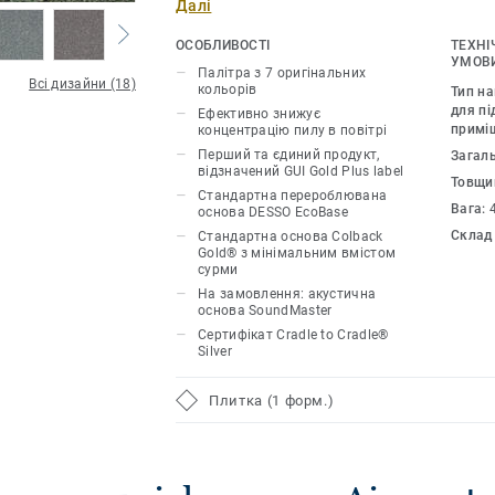
Далі
ефективніше, ніж звичайні килими й у 
ефективніше, ніж інші види покриттів 
ОСОБЛИВОСТІ
ТЕХНІ
Кольорова гама колекції складається з
УМОВИ
Палітра з 7 оригінальних
Всі дизайни (18)
яких – це нейтральні відтінки, та два 
кольорів
Тип н
Колекцію AirMaster Earth можна поєдн
для пі
Ефективно знижує
примі
концентрацію пилу в повітрі
Tones, щоб виділити певні зони у пр
Перший та єдиний продукт,
Загал
орієнтацію у ньому за допомогою різ
відзначений GUI Gold Plus label
Товщи
кольорів. Ця килимова плитка чудово
Стандартна перероблювана
Вага:
великих конференц-залів, рецепцій, г
основа DESSO EcoBase
Склад
Стандартна основа Colback
колекції мають основу EcoBase ™, яка
Gold® з мінімальним вмістом
перероблюваної сировини відповідно
сурми
безвідходного виробництва Cradle to C
На замовлення: акустична
основа SoundMaster
можна виготовити з преміальною осн
Сертифікат Cradle to Cradle®
яка дозволяє на 95% зменшити викор
Silver
виробництві і покликана зберегти об
природі та сприяти безпечнішій втори
Плитка (1 форм.)
килимової плитки.