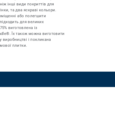
 ніж інші види покриттів для
інки, та два яскраві кольори.
риміщенні або полегшити
 підходить для великих
 75% виготовлена із
adle®. Їх також можна виготовити
у виробництві і покликана
имової плитки.